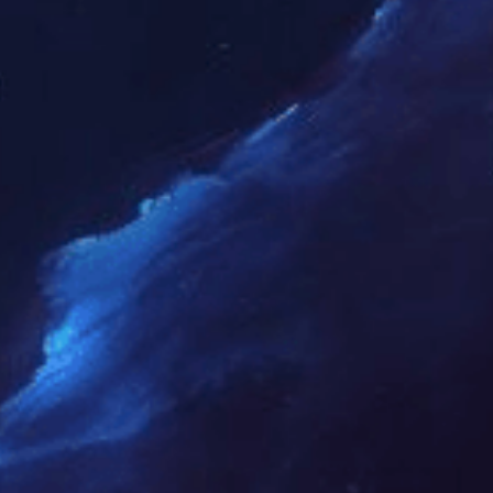
篮球明星转会周期分析及影响
因素探讨
2026-06-18
篮球明星提前退役背后的故事
与未来发展展望
2026-06-17
澳洲篮球联赛明星球员的崛起
与未来发展展望
2026-06-13
足球明星秃头扎辫子的神秘身
份揭晓他是谁引发球迷热议
2026-05-23
足球明星别克代言人揭秘背后
的故事与影响力分析
2026-05-23