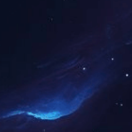
此外，随着全球化进程加快，欧洲足球明星还成为
等，将不同国家和地区的人们紧密联系在一起，为
4、未来发展趋势
随着科技的发展及新兴媒体形式崛起，未来欧洲足
的大背景下，新一代年轻选手将更加注重身体素质
老一辈传奇人物不断调整自己的训练方式，以保持
同时，在商业领域，品牌代言已成为许多足球明星
统体育品牌可能需要重新审视其市场策略，以适应