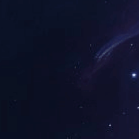
除了在绿茵场上的表现，许多欧洲足球明星还积极
会致力于儿童教育和健康问题，而罗纳尔多则热心
偶像，更成为社会责任感强烈的人物。
同时，这些明星也利用媒体平台宣传正能量，引导
有
贝博艾弗森
庞大的粉丝基础，可以借此机会传播
有重要启示作用。