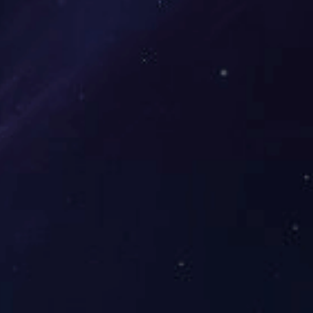
级巨星开始转型，有意进入教练行业或担任体育评论员。这
选手提供宝贵经验分享的平台，对整个行业而言都是一种积
借个人荣誉成就展现出超凡魅力，还通过对俱乐部和国家队
极参与社会公益事业及公共事务，使得自己作为公众人物担
一个立体而丰富的现代足球运动员形象，为我们带来更多欣
球员将在各自领域继续发光发热。同时，新一代年轻选手也
共同书写属于未来的新篇章。在这条探索之路上，让我们期