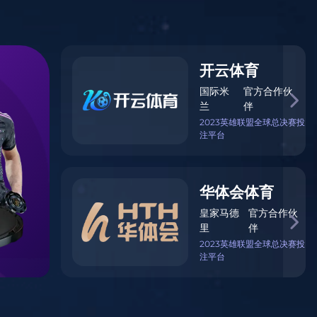
Call 24/7
Ballbet贝博bb艾弗森
13786575802