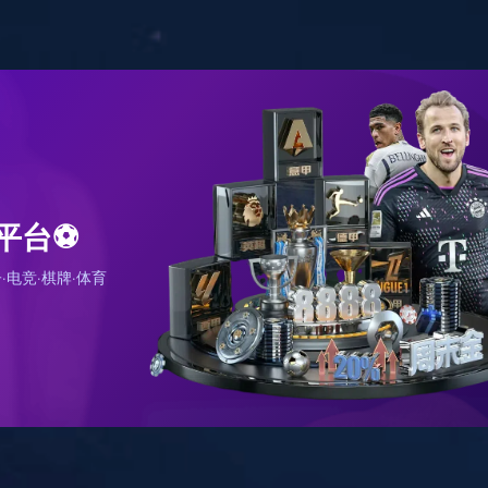
介绍
Ballbet贝博
产品专区
新闻视窗
服务种类
找到
新闻视窗
首页
新闻视窗