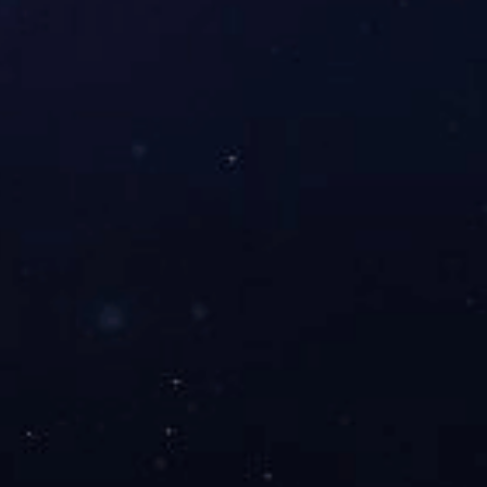
导航
网站地图
五星推
介绍
ballbet贝博
SiteMap
提供网页
产品专区
试看各种
新闻视窗
时在线
服务种类
找到
ballbet贝博bb艾
弗森
ribe