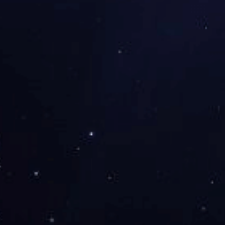
中国·Bb艾弗森(ballbet贝博)有限公司-官方网站【
荐】是中国最好的体育运营商。ballbet贝博艾弗森
版/手机版全站app下载。注册登录平台后即可在线
最新的体育信息和产品。ballbet贝博官方网站24小
服务，欢迎前来体验！
邮箱订阅
Subsc