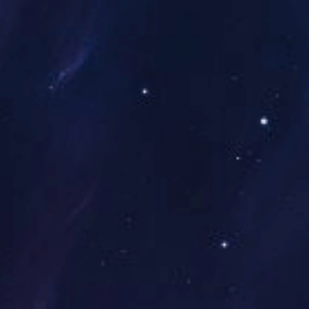
拥有辉煌成就，如齐达内、贝利和马拉多纳等。他们各自在
的努力赢得了世界范围内的尊重和认可。这些个人荣誉往往
限于数量上，更体现在他们对比赛结果的重要影响。例如，
赛走向，从而使他们成为球队不可或缺的一部分。因此，他
值，他们常常是球队战术体系中的核心元素。以梅西为例，
得无数冠军，还创造了一系列难以打破的纪录。他的数据表
最伟大的球员之一。
格吸引了大批粉丝，并令AC米兰等球队重焕光彩。他们不
至国际舞台上的竞技水平。这种贡献让他们成为真正意义上
，他们经常扮演教练与队友之间沟通桥梁的重要角色。通过
整体战斗力，使得整个队伍朝着胜利目标不断前进。