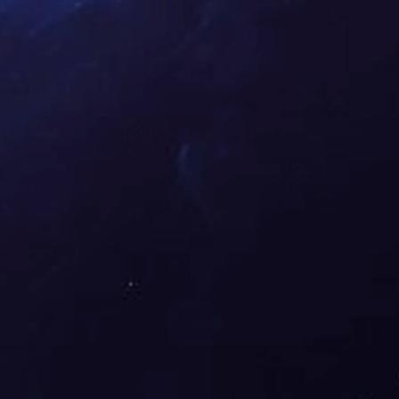
足球巨星们的另一爱好揭秘斯
诺克如何吸引他们的目光
2026-05-20
篮球明星特技大揭秘：从扣篮
到三分球的绝妙技巧与训练秘
诀
2026-05-07
波兰国家足球队最新阵容分析
及球员表现评估
2026-05-06
欧洲杯参赛球队数量揭秘及其
对赛事的影响分析
2026-05-05