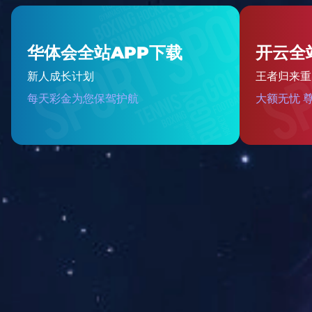
欧洲足球明星盘点他们
2026-02-05
1
本文将对欧洲足球明星进行盘点，重点分析他们的
之一，孕育了众多传奇球员，他们在赛场上展现出
了足球文化的发展。文章将从四个方面来探讨这些
力以及未来发展趋势。通过这些分析，我们可以更
记。
1、个人荣誉与成就
在欧洲足球的历史上，许多球员因其卓越表现而获得
坛最具代表性的两位球员，他们不仅在俱乐部层面
仅体现了他们在技术上的卓越，也反映出他们在竞